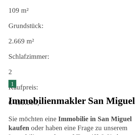
109 m²
Grundstück:
2.669 m²
Schlafzimmer:
2
1
Kaufpreis:
Immobilienmakler San Miguel
€ 499.000,-
Sie möchten eine
Immobilie in San Miguel
kaufen
oder haben eine Frage zu unserem