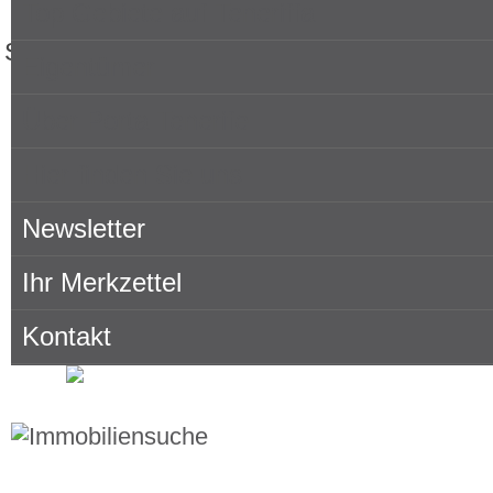
Top Gebiete auf Teneriffa
Sie lesen gerade: Neubauimmobilien Teneri
Eigentümer
kaufen ·
Bewertung
5
/5 bei
4
Kundenstimmen
Über Porta Tenerife
Hier finden Sie uns
Newsletter
Ihr Merkzettel
Kontakt