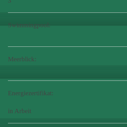
3
Swimmingpool:
Meerblick:
Energiezertifikat:
in Arbeit