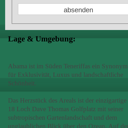
Lage & Umgebung:
Abama ist im Süden Teneriffas ein Synonym
für Exklusivität, Luxus und landschaftliche
Schönheit.
Das Herzstück des Areals ist der einzigartige
18 Loch Dave Thomas Golfplatz mit seiner
subtropischen Gartenlandschaft und dem
unglaublichen Blick über den Ozean. Auf d