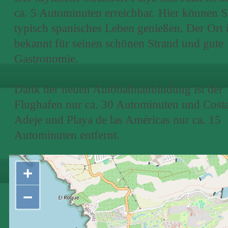
ca. 5 Autominuten erreichbar. Hier können S
typisch spanisches Leben genießen. Der Ort i
bekannt für seinen schönen Strand und gute
Gastronomie.
Dank der neuen Autobahnanbindung ist der
Flughafen nur ca. 30 Autominuten und Cost
Adeje und Playa de las Américas nur ca. 15
Autominuten entfernt.
+
−