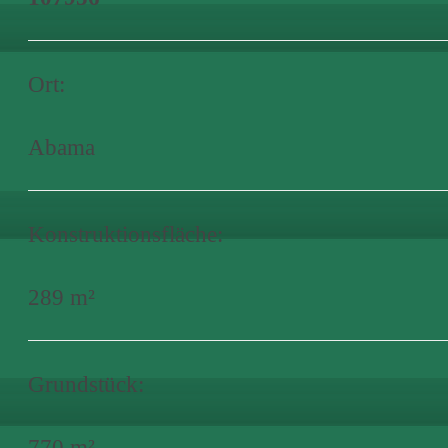
Ort:
Abama
Konstruktionsfläche:
289 m²
Grundstück:
770 m²