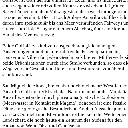
Golfsports: Golf del Sur umfasst 27 Loch, und ist nicht zuletzt
auch wegen seiner reizvollen Kontraste zwischen tiefgrünen
Rasenflächen und dem Vulkangestein der zwischenliegenden
Barancos berühmt. Die 18 Loch Anlage Amarilla Golf besticht
durch ihre spektakulär bis ans Meer verlaufenden Fairways u
Greens, am Hole 5 sogar mit einem Abschlag über eine kleine
Bucht des Meeres hinweg.
Beide Golfplätze sind von ausgedehnten gleichnamigen
Ansiedlungen umrahmt, die zahlreiche Ferienappartments,
Häuser und Villen für jeden Geschmack bieten. Mittlerweile s
beide Urbanisationen durch eine Straße verbunden, so dass di
Wege zu den Geschäften, Hotels und Restaurants von überall
sehr kurz sind.
San Miguel de Abona, bietet aber noch viel mehr: Westlich vo
Amarilla Golf erstreckt sich das Naturmonument der Montaña
Amarilla, enstanden durch phreatomagmatische Explosionen
(Meerwasser in Kontakt mit Magma), daneben ist eine fossile
Düne eine geologische Besonderheit. An den Aussichtspunkt
von La Centinela und El Frontón eröffnet sich die Weite einer
Landschaft, die noch heute ein Zentrum des Südens für den
Anbau von Wein, Obst und Gemüse ist.