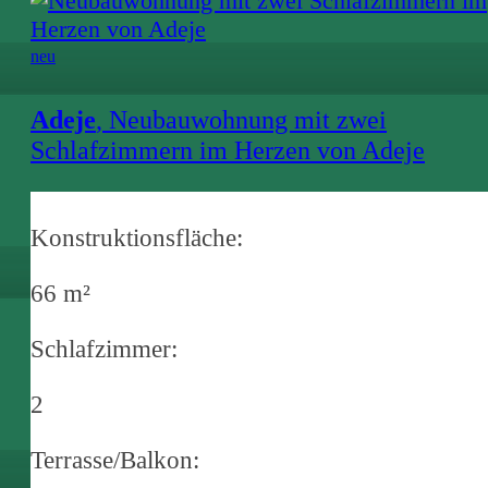
neu
Adeje
, Neubauwohnung mit zwei
Schlafzimmern im Herzen von Adeje
Konstruktionsfläche:
66 m²
Schlafzimmer:
2
Terrasse/Balkon: