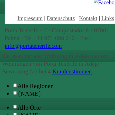
Impressum
|
Datenschutz
|
Kontakt
|
Links
Porta Tenerife
·
C./ Conquistador 8
·
07001
Palma
· Tel
+34 971 698 242
· Fax
·
info@portatenerife.com
Sie lesen gerade: Wohnung in Adeje kaufen:
Wohnungen von Porta Tenerife in Adeje ·
Bewertung
5
/5 bei
4
Kundenstimmen
.
Alle Regionen
{NAME}
Alle Orte