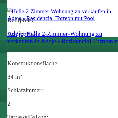
Kaufpreis:
€ 377.600,-
Adeje
, Helle 2-Zimmer-Wohnung zu
verkaufen in Adeje - Residencial Torreon m
Pool
Konstruktionsfläche:
84 m²
Schlafzimmer:
2
Terrasse/Balkon: