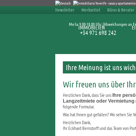
Newsletter
Merkzettel
Büros & Berater
Mo-Sa 9.00-18.00 Uhr (Abweichungen an Fe
IMMOBILIEN
E
+34 971 698 242
Ihre Meinung ist uns wich
Wir freuen uns über Ih
Herzlichen Dank, dass Sie uns
Ihre persö
Langzeitmiete oder Vermietung
folgende Formular.
Was hat Ihnen gut gefallen? Wo sehen Sie 
Herzlichen Dank,
Ihr Eckhard Bernstorff und das Team von Port