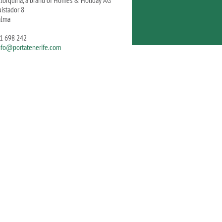
llorquina, a brand of Homes & Holiday AG
istador 8
alma
71 698 242
nfo@portatenerife.com