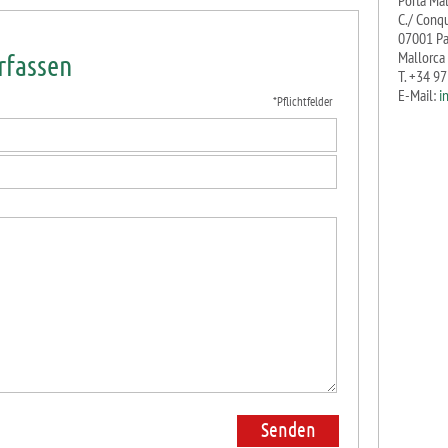
Porta Ma
C./ Conqu
07001 P
Mallorca
rfassen
T. +34 9
E-Mail:
i
*Pflichtfelder